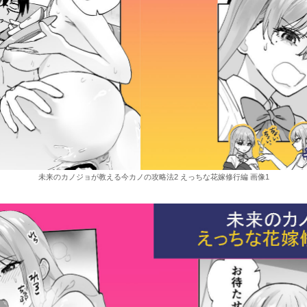
未来のカノジョが教える今カノの攻略法2 えっちな花嫁修行編 画像1