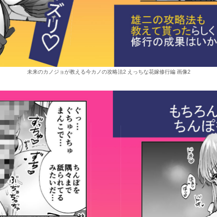
未来のカノジョが教える今カノの攻略法2 えっちな花嫁修行編 画像2