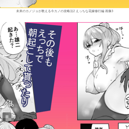
未来のカノジョが教える今カノの攻略法2 えっちな花嫁修行編 画像3